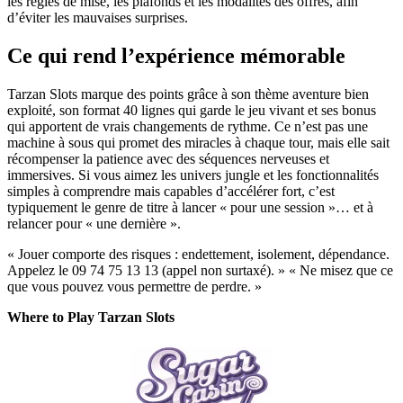
les règles de mise, les plafonds et les modalités des offres, afin
d’éviter les mauvaises surprises.
Ce qui rend l’expérience mémorable
Tarzan Slots marque des points grâce à son thème aventure bien
exploité, son format 40 lignes qui garde le jeu vivant et ses bonus
qui apportent de vrais changements de rythme. Ce n’est pas une
machine à sous qui promet des miracles à chaque tour, mais elle sait
récompenser la patience avec des séquences nerveuses et
immersives. Si vous aimez les univers jungle et les fonctionnalités
simples à comprendre mais capables d’accélérer fort, c’est
typiquement le genre de titre à lancer « pour une session »… et à
relancer pour « une dernière ».
« Jouer comporte des risques : endettement, isolement, dépendance.
Appelez le 09 74 75 13 13 (appel non surtaxé). » « Ne misez que ce
que vous pouvez vous permettre de perdre. »
Where to Play Tarzan Slots