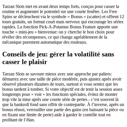
Tarzan Slots met en avant deux temps forts, conçus pour casser la
routine et augmenter le potentiel sur une courte fenêtre. Les Free
Spins se déclenchent via le symbole « Bonus » (scatter) et offrent 12
tours gratuits, un format court mais nerveux qui encourage les séries
rapides. La fonction Pick-A-Potamus Bonus Feature apporte une
touche « mini-jeu » bienvenue: on y cherche le bon choix pour
révéler des récompenses, ce qui change agréablement de la
mécanique purement automatique des rouleaux.
Conseils de jeu: gérer la volatilité sans
casser le plaisir
Tarzan Slots se savoure mieux avec une approche par paliers:
démarrez avec une taille de pièce modérée, puis ajustez après avoir
observé plusieurs dizaines de tours, surtout si vous sentez que les
bonus tardent à tomber. Si votre objectif est de tenir la session assez
longtemps pour « voir » les fonctions spéciales, évitez de monter
trop vite la mise après une courte série de pertes - c’est souvent là
que la bankroll fond sans offrir de contrepartie. À l’inverse, après un
bonus réussi, verrouiller une partie des gains (en baissant la pièce ou
en fixant une limite de perte) aide à garder le contrôle tout en
profitant de l’élan.