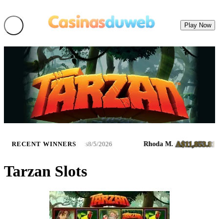
Play Now
0.32
A$11,853.81
·
Infernal Fruits Slots
Rhoda M.
·
·
Tarz
RECENT WINNERS
8/5/2026
Tarzan Slots