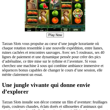
Play Now
Tarzan Slots vous propulse au cœur d’une jungle luxuriante où
chaque rotation ressemble à une nouvelle expédition, entre lianes,
ruines cachées et rencontres sauvages. Avec ses 5 rouleaux, ses 40
lignes de paiement et une dynamique pensée pour créer des pics
d’adrénaline, ce titre mise sur le rythme et l’aventure. Si vous
cherchez une machine à sous qui combine ambiance immersive et
séquences bonus capables de changer le cours d’une session, elle
mérite clairement un essai.
Une jungle vivante qui donne envie
d’explorer
Tarzan Slots installe son décor comme un film d’aventure: feuillages
épais, couleurs chaudes, éclats dorés et silhouettes d’animaux qui