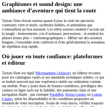
Graphismes et sound design: une
ambiance d’aventure qui tient la route
Tarzan Slots réussit surtout quand il joue la carte du spectacle:
contrastes verts et dorés, symboles lisibles, et animations qui
s’intensifient au bon moment. Les effets sonores mettent l’accent sur
la jungle - bruissements, cris d’animaux, percussions - et rendent les
phases bonus plus « cinématographiques ». Même sur des sessions
longues, l’ensemble reste cohérent et évite généralement la sensation
de répétition trop rapide.
Où jouer en toute confiance: plateformes
et éditeur
Tarzan Slots est signé
Microgaming (Apricot)
, un éditeur reconnu
pour ses catalogues variés et ses standards techniques solides, ce qui
se traduit souvent par une expérience stable sur ordinateur comme
sur mobile. Pour y jouer dans de bonnes conditions, privilégiez des
casinos en ligne axés sur la fiabilité, des paiements clairs et une
navigation fluide - par exemple
FreshBet
,
Horus Casino
ou
Lotoru
Casino
, selon les disponibilités et les conditions proposées au
moment de votre inscription. Avant de vous lancer, vérifiez toujours