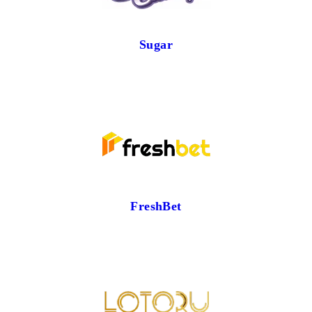
Sugar
FreshBet