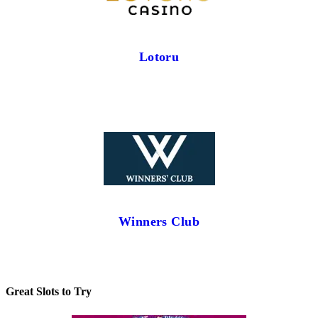
Lotoru
Winners Club
Great Slots to Try