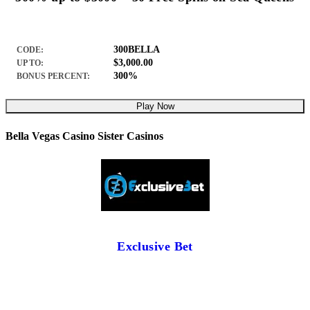
300BELLA
CODE:
$3,000.00
UP TO:
300%
BONUS PERCENT:
Play Now
Bella Vegas Casino Sister Casinos
Exclusive Bet