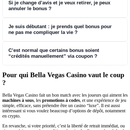
Fiez-vous aux conditions de l’offre précise. Par exemple,
Si je change d’avis et je veux retirer, je peux
annuler le bonus ?
l’offre Jade Flame Legacy indique un dépôt de “tout
montant”, alors que d’autres promos demandent 20 $. En cas
de doute, mieux vaut déposer 20 $ si vous voulez éviter un
Souvent oui, mais ça peut supprimer le bonus et parfois les
Je suis débutant : je prends quel bonus pour
refus de bonus.
ne pas me compliquer la vie ?
gains liés au bonus selon les règles exactes. L’idée : si vous
souhaitez garder une flexibilité maximale, jouez sans bonus
dès le départ.
Si vous débutez, je choisirais une offre plus “petite” (ex : free
C’est normal que certains bonus soient
“crédités manuellement” via coupon ?
spins thématiques) juste pour comprendre comment
fonctionnent les conditions, les plafonds et le retrait. Les gros
300 % / 600 % sont tentants, mais demandent plus de
Oui, sur ce type de casino, beaucoup d’offres se déclenchent
Pour qui Bella Vegas Casino vaut le coup
discipline.
via une section coupon / code. Ce n’est pas un drapeau rouge
?
en soi, juste une mécanique à connaître : sans le code, pas de
Bella Vegas Casino fait un bon match avec les joueurs qui aiment les
bonus.
machines à sous
, les
promotions à codes
, et une expérience de jeu
simple, efficace, sans prétendre être un casino “luxe”. Il est aussi
intéressant si vous voulez beaucoup d’options de dépôt, notamment
en crypto.
En revanche, si votre priorité, c’est la liberté de retrait immédiat, ou