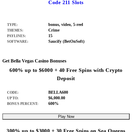
Code 211 Slots
bonus, video, 5-reel
TYPE:
Crime
THEMES:
15
PAYLINES:
Saucify (BetOnSoft)
SOFTWARE:
Get Bella Vegas Casino Bonuses
600% up to $6000 + 40 Free Spins with Crypto
Deposit
BELLA600
CODE:
$6,000.00
UP TO:
600%
BONUS PERCENT:
Play Now
300% up to $3000 + 30 Free Spins on Sea Queens