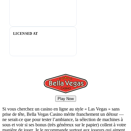
LICENSED AT
Play Now
Si vous cherchez un casino en ligne au style « Las Vegas » sans
prise de tête, Bella Vegas Casino mérite franchement un détour —
ne serait-ce que pour tester l’ambiance, la sélection de machines à
sous et voir si ses bonus (très généreux sur le papier) collent à votre
manière de jouer. Je le recommande surtout aux joueurs qui aiment