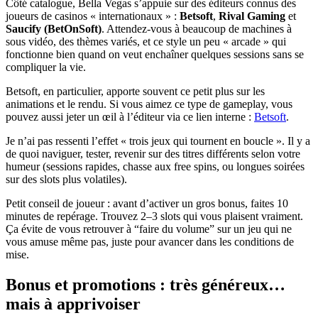
Côté catalogue, Bella Vegas s’appuie sur des éditeurs connus des
joueurs de casinos « internationaux » :
Betsoft
,
Rival Gaming
et
Saucify (BetOnSoft)
. Attendez-vous à beaucoup de machines à
sous vidéo, des thèmes variés, et ce style un peu « arcade » qui
fonctionne bien quand on veut enchaîner quelques sessions sans se
compliquer la vie.
Betsoft, en particulier, apporte souvent ce petit plus sur les
animations et le rendu. Si vous aimez ce type de gameplay, vous
pouvez aussi jeter un œil à l’éditeur via ce lien interne :
Betsoft
.
Je n’ai pas ressenti l’effet « trois jeux qui tournent en boucle ». Il y a
de quoi naviguer, tester, revenir sur des titres différents selon votre
humeur (sessions rapides, chasse aux free spins, ou longues soirées
sur des slots plus volatiles).
Petit conseil de joueur : avant d’activer un gros bonus, faites 10
minutes de repérage. Trouvez 2–3 slots qui vous plaisent vraiment.
Ça évite de vous retrouver à “faire du volume” sur un jeu qui ne
vous amuse même pas, juste pour avancer dans les conditions de
mise.
Bonus et promotions : très généreux…
mais à apprivoiser