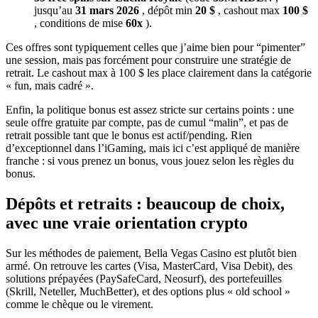
jusqu’au
31 mars 2026
, dépôt min
20 $
, cashout max
100 $
, conditions de mise
60x
).
Ces offres sont typiquement celles que j’aime bien pour “pimenter”
une session, mais pas forcément pour construire une stratégie de
retrait. Le cashout max à 100 $ les place clairement dans la catégorie
« fun, mais cadré ».
Enfin, la politique bonus est assez stricte sur certains points : une
seule offre gratuite par compte, pas de cumul “malin”, et pas de
retrait possible tant que le bonus est actif/pending. Rien
d’exceptionnel dans l’iGaming, mais ici c’est appliqué de manière
franche : si vous prenez un bonus, vous jouez selon les règles du
bonus.
Dépôts et retraits : beaucoup de choix,
avec une vraie orientation crypto
Sur les méthodes de paiement, Bella Vegas Casino est plutôt bien
armé. On retrouve les cartes (Visa, MasterCard, Visa Debit), des
solutions prépayées (PaySafeCard, Neosurf), des portefeuilles
(Skrill, Neteller, MuchBetter), et des options plus « old school »
comme le chèque ou le virement.